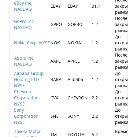
eBay Inc.
EBAY
EBAY
31.1
закрытия
NASDAQ
рынка
После
GoPro Inc.
GPRO
GOPRO
1.2
закрытия
NASDAQ
рынка
До
Nokia Corp. NYSE
NOK
NOKIA
1.2
открытия
рынка
После
Apple Inc.
AAPL
APPLE
1.2
закрытия
NASDAQ
рынка
Alibaba Group
До
Holding LTD.
BABA
Alibaba
1.2
открытия
NYSE
рынка
Chevron
До
Corporation.
CVX
CHEVRON
2.2
открытия
NYSE
рынка
Sony
До
Corporation.
SNE
SONY
2.2
открытия
NYSE
рынка
Toyota Motor
Время не
TM
TOYOTA
5.2