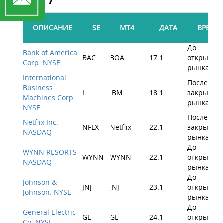
ОПИСАНИЕ
SE
MT4
ДАТА
ВРЕМЯ
До
Bank of America
BAC
BOA
17.1
открытия
Corp. NYSE
рынка
International
После
Business
I
IBM
18.1
закрытия
Machines Corp.
рынка
NYSE
После
Netflix Inc.
NFLX
Netflix
22.1
закрытия
NASDAQ
рынка
До
WYNN RESORTS
WYNN
WYNN
22.1
открытия
NASDAQ
рынка
До
Johnson &
JNJ
JNJ
23.1
открытия
Johnson. NYSE
рынка
До
General Electric
GE
GE
24.1
открытия
Co. NYSE