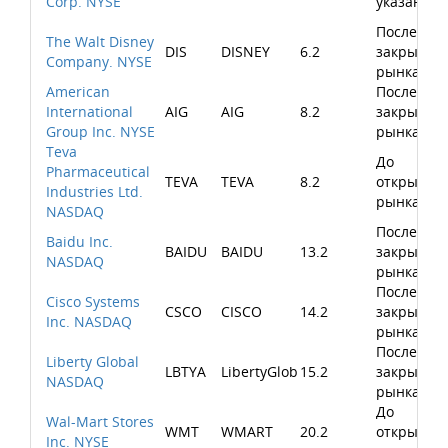
Corp. NYSE
указано
После
The Walt Disney
DIS
DISNEY
6.2
закрытия
Company. NYSE
рынка
American
После
International
AIG
AIG
8.2
закрытия
Group Inc. NYSE
рынка
Teva
До
Pharmaceutical
TEVA
TEVA
8.2
открытия
Industries Ltd.
рынка
NASDAQ
После
Baidu Inc.
BAIDU
BAIDU
13.2
закрытия
NASDAQ
рынка
После
Cisco Systems
CSCO
CISCO
14.2
закрытия
Inc. NASDAQ
рынка
После
Liberty Global
LBTYA
LibertyGlob
15.2
закрытия
NASDAQ
рынка
До
Wal-Mart Stores
WMT
WMART
20.2
открытия
Inc. NYSE