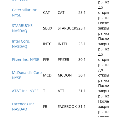
рынка
До
Caterpillar Inc.
CAT
CAT
25.1
открытия
NYSE
рынка
После
STARBUCKS
SBUX
STARBUCKS
25.1
закрытия
NASDAQ
рынка
После
Intel Corp.
INTC
INTEL
25.1
закрытия
NASDAQ
рынка
До
Pfizer Inc. NYSE
PFE
PFIZER
30.1
открытия
рынка
До
McDonald's Corp.
MCD
MCDON
30.1
открытия
NYSE
рынка
После
AT&T Inc. NYSE
T
ATT
31.1
закрытия
рынка
После
Facebook Inc.
FB
FACEBOOK
31.1
закрытия
NASDAQ
рынка
После